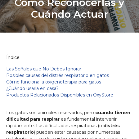
Cómo Reconocerlas y
Cuándo Actuar
Índice:
Las Señales que No Debes Ignorar
Posibles causas del distrés respiratorio en gatos
Cómo funciona la oxigenoterapia para gatos
¿Cuándo usarla en casa?
Productos Relacionados Disponibles en OxyStore
Los gatos son animales reservados, pero
cuando tienen
dificultad para respirar
es fundamental intervenir
rápidamente. Las dificultades respiratorias (o
distrés
respiratorio
) pueden estar causadas por numerosas
patologías y, si se descuidan, pueden volverse graves en